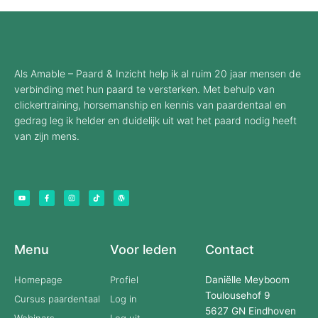
Als Amable – Paard & Inzicht help ik al ruim 20 jaar mensen de
verbinding met hun paard te versterken. Met behulp van
clickertraining, horsemanship en kennis van paardentaal en
gedrag leg ik helder en duidelijk uit wat het paard nodig heeft
van zijn mens.
Y
F
I
T
W
o
a
n
i
o
u
c
s
k
r
t
e
t
t
d
u
b
a
o
p
b
o
g
k
r
e
o
r
e
k
a
s
-
m
s
f
Menu
Voor leden
Contact
Homepage
Profiel
Daniëlle Meyboom
Toulousehof 9
Cursus paardentaal
Log in
5627 GN Eindhoven
Webinars
Log uit