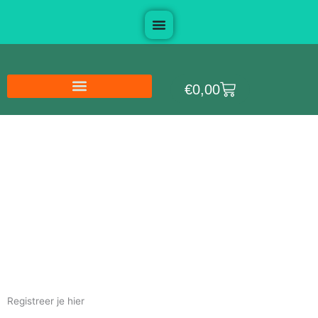
Ga
naar
de
inhoud
Winkelwagen
€
0,00
Cursus Paardentaal
Registreer je hier