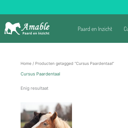
Ga
naar
de
inhoud
Paard en Inzicht
C
Home
/ Producten getagged “Cursus Paardentaal”
Cursus Paardentaal
Enig resultaat