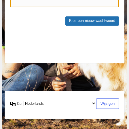
inloggen
|
Registreer
← Back to Amable – online trainingen
Taal