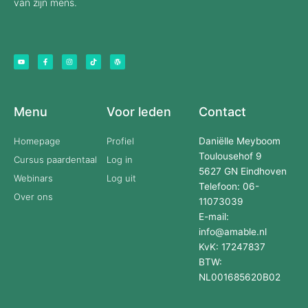
van zijn mens.
Y
F
I
T
W
o
a
n
i
o
u
c
s
k
r
t
e
t
t
d
u
b
a
o
p
b
o
g
k
r
e
o
r
e
k
a
s
-
m
s
f
Menu
Voor leden
Contact
Homepage
Profiel
Daniëlle Meyboom
Toulousehof 9
Cursus paardentaal
Log in
5627 GN Eindhoven
Webinars
Log uit
Telefoon: 06-
Over ons
11073039
E-mail:
info@amable.nl
KvK: 17247837
BTW:
NL001685620B02