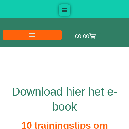
Ga
naar
de
inhoud
Winkelwagen
€
0,00
Cursus Paardentaal
Download hier het e-
book
10 trainingstips om